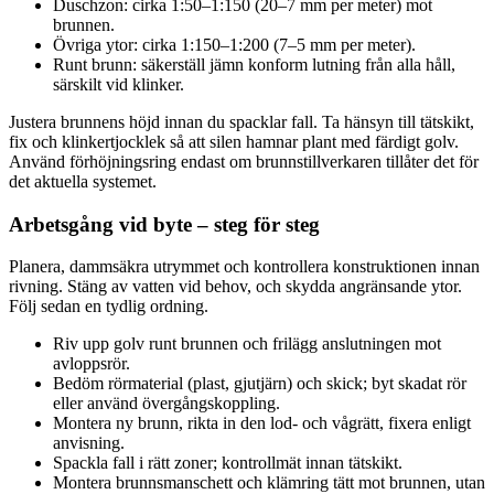
Duschzon: cirka 1:50–1:150 (20–7 mm per meter) mot
brunnen.
Övriga ytor: cirka 1:150–1:200 (7–5 mm per meter).
Runt brunn: säkerställ jämn konform lutning från alla håll,
särskilt vid klinker.
Justera brunnens höjd innan du spacklar fall. Ta hänsyn till tätskikt,
fix och klinkertjocklek så att silen hamnar plant med färdigt golv.
Använd förhöjningsring endast om brunnstillverkaren tillåter det för
det aktuella systemet.
Arbetsgång vid byte – steg för steg
Planera, dammsäkra utrymmet och kontrollera konstruktionen innan
rivning. Stäng av vatten vid behov, och skydda angränsande ytor.
Följ sedan en tydlig ordning.
Riv upp golv runt brunnen och frilägg anslutningen mot
avloppsrör.
Bedöm rörmaterial (plast, gjutjärn) och skick; byt skadat rör
eller använd övergångskoppling.
Montera ny brunn, rikta in den lod- och vågrätt, fixera enligt
anvisning.
Spackla fall i rätt zoner; kontrollmät innan tätskikt.
Montera brunnsmanschett och klämring tätt mot brunnen, utan