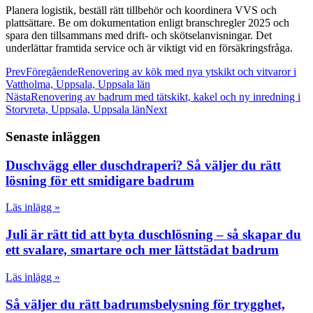
Planera logistik, beställ rätt tillbehör och koordinera VVS och
plattsättare. Be om dokumentation enligt branschregler 2025 och
spara den tillsammans med drift- och skötselanvisningar. Det
underlättar framtida service och är viktigt vid en försäkringsfråga.
Prev
Föregående
Renovering av kök med nya ytskikt och vitvaror i
Vattholma, Uppsala, Uppsala län
Nästa
Renovering av badrum med tätskikt, kakel och ny inredning i
Storvreta, Uppsala, Uppsala län
Next
Senaste inläggen
Duschvägg eller duschdraperi? Så väljer du rätt
lösning för ett smidigare badrum
Läs inlägg »
Juli är rätt tid att byta duschlösning – så skapar du
ett svalare, smartare och mer lättstädat badrum
Läs inlägg »
Så väljer du rätt badrumsbelysning för trygghet,