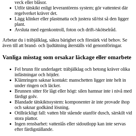
veck eller blåsor.
Utför tätskikt enligt leverantörens system; gör vattentest där
regelverket kräver det.
Lägg klinker eller plastmatta och justera sil/rist så den ligger
plant.
Avsluta med egenkontroll, foton och drift-/skötselråd.
Arbetar du i träbjälklag, säkra bärighet och förstärk vid behov. Se
även till att brand- och ljudtätning återställs vid genomföringar.
Vanliga misstag som orsakar läckage eller omarbete
Fel brunn för underlaget: träbjälklag och betong kräver olika
infästningar och höjder.
Klämringen saknar kontakt: manschetten ligger inte helt in
under ringen och läcker.
Brunnen sitter för lågt eller högt: silen hamnar inte i nivå med
färdigt golv.
Blandade tätskiktssystem: komponenter är inte provade ihop
och saknar godkänd lösning.
Otillräckligt fall: vatten blir stående utanför dusch, särskilt vid
stora plattor.
Ingen rensbarhet: vattenlås eller sidoutlopp kan inte servas
efter färdigställande.