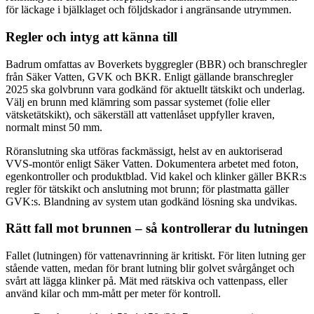
för läckage i bjälklaget och följdskador i angränsande utrymmen.
Regler och intyg att känna till
Badrum omfattas av Boverkets byggregler (BBR) och branschregler
från Säker Vatten, GVK och BKR. Enligt gällande branschregler
2025 ska golvbrunn vara godkänd för aktuellt tätskikt och underlag.
Välj en brunn med klämring som passar systemet (folie eller
vätsketätskikt), och säkerställ att vattenlåset uppfyller kraven,
normalt minst 50 mm.
Röranslutning ska utföras fackmässigt, helst av en auktoriserad
VVS-montör enligt Säker Vatten. Dokumentera arbetet med foton,
egenkontroller och produktblad. Vid kakel och klinker gäller BKR:s
regler för tätskikt och anslutning mot brunn; för plastmatta gäller
GVK:s. Blandning av system utan godkänd lösning ska undvikas.
Rätt fall mot brunnen – så kontrollerar du lutningen
Fallet (lutningen) för vattenavrinning är kritiskt. För liten lutning ger
stående vatten, medan för brant lutning blir golvet svårgånget och
svårt att lägga klinker på. Mät med rätskiva och vattenpass, eller
använd kilar och mm-mått per meter för kontroll.