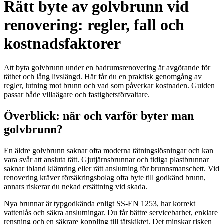
Rätt byte av golvbrunn vid
renovering: regler, fall och
kostnadsfaktorer
Att byta golvbrunn under en badrumsrenovering är avgörande för
täthet och lång livslängd. Här får du en praktisk genomgång av
regler, lutning mot brunn och vad som påverkar kostnaden. Guiden
passar både villaägare och fastighetsförvaltare.
Överblick: när och varför byter man
golvbrunn?
En äldre golvbrunn saknar ofta moderna tätningslösningar och kan
vara svår att ansluta tätt. Gjutjärnsbrunnar och tidiga plastbrunnar
saknar ibland klämring eller rätt anslutning för brunnsmanschett. Vid
renovering kräver försäkringsbolag ofta byte till godkänd brunn,
annars riskerar du nekad ersättning vid skada.
Nya brunnar är typgodkända enligt SS-EN 1253, har korrekt
vattenlås och säkra anslutningar. Du får bättre servicebarhet, enklare
rensning och en säkrare koppling till tätskiktet. Det minskar risken