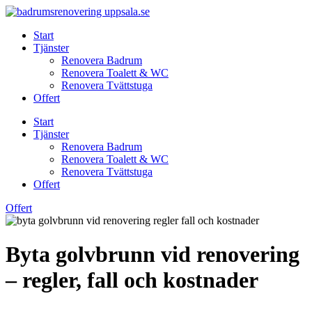
Skip
to
Start
content
Tjänster
Renovera Badrum
Renovera Toalett & WC
Renovera Tvättstuga
Offert
Start
Tjänster
Renovera Badrum
Renovera Toalett & WC
Renovera Tvättstuga
Offert
Offert
Byta golvbrunn vid renovering
– regler, fall och kostnader