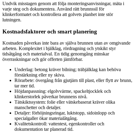
Undvik misstagen genom att följa monteringsanvisningar, mäta i
varje steg och dokumentera. Använd rätt brunnssil för
klinkerformatet och kontrollera att golvets planhet inte stör
lutningen.
Kostnadsfaktorer och smart planering
Kostnaden påverkas inte bara av själva brunnen utan av omgivande
arbeten. Komplexitet i bjälklag, rördragning och ytskikt styr
tidsåtgång och materialval. En tidig genomgång minskar
överraskningar och gör offerten jämförbar.
Underlag: betong kräver bilning; träbjälklag kan behöva
förstärkning eller ny skiva.
Rörarbete: övergång från gjutjärn till plast, eller flytt av brunn,
tar mer tid.
Höjdanpassning: elgolvvärme, spackeltjocklek och
klinkerstorlek påverkar brunnens nivå.
Tätskiktssystem: folie eller vätskebaserat kräver olika
manschetter och detaljer.
Detaljer: förhöjningsringar, luktstopp, sidoinlopp och
specialgaller ökar materialåtgång.
Kvalitetskontroll: vattentest, egenkontroller och
dokumentation tar planerad tid.