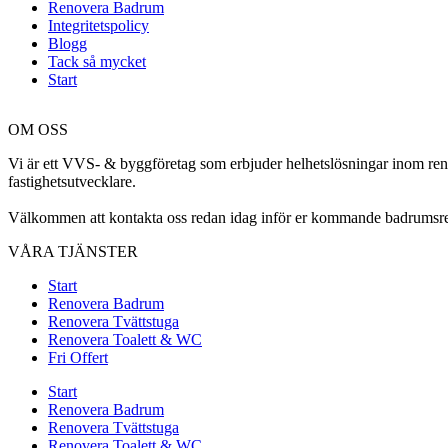
Renovera Badrum
Integritetspolicy
Blogg
Tack så mycket
Start
OM OSS
Vi är ett VVS- & byggföretag som erbjuder helhetslösningar inom renov
fastighetsutvecklare.
Välkommen att kontakta oss redan idag inför er kommande badrumsre
VÅRA TJÄNSTER
Start
Renovera Badrum
Renovera Tvättstuga
Renovera Toalett & WC
Fri Offert
Start
Renovera Badrum
Renovera Tvättstuga
Renovera Toalett & WC