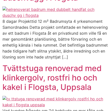
8 dagar Projekttid 12 m² Badrumsyta 4 yrkesmoment
Samordnades Detta projekt omfattade en helrenovering
av ett badrum i Flogsta åt en privatkund som ville få en
mer genomtänkt planlösning, bättre förvaring och en
enhetlig känsla i hela rummet. Det befintliga badrummet
hade tidigare haft slitna ytskikt, äldre inredning och en
lösning som inte hade utnyttjat […]
Tvättstuga renoverad med
klinkergolv, rostfri ho och
kakel i Flogsta, Uppsala
Vad kunden frågade om “Vi behövde en mer tålig och