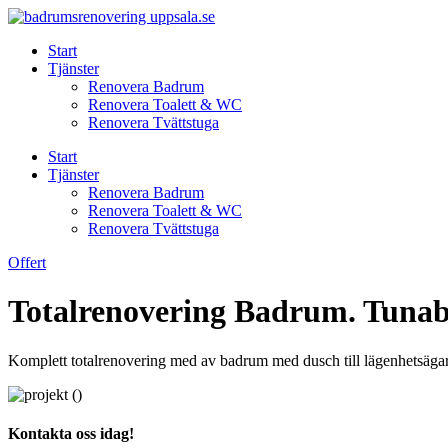
Skip
to
Start
content
Tjänster
Renovera Badrum
Renovera Toalett & WC
Renovera Tvättstuga
Start
Tjänster
Renovera Badrum
Renovera Toalett & WC
Renovera Tvättstuga
Offert
Totalrenovering Badrum. Tuna
Komplett totalrenovering med av badrum med dusch till lägenhetsäga
Kontakta oss idag!