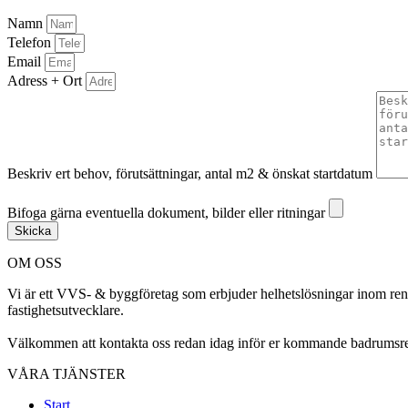
Namn
Telefon
Email
Adress + Ort
Beskriv ert behov, förutsättningar, antal m2 & önskat startdatum
Bifoga gärna eventuella dokument, bilder eller ritningar
Bifoga gärna eventuella dokument, bilder eller ritningar
Skicka
OM OSS
Vi är ett VVS- & byggföretag som erbjuder helhetslösningar inom renov
fastighetsutvecklare.
Välkommen att kontakta oss redan idag inför er kommande badrumsre
VÅRA TJÄNSTER
Start